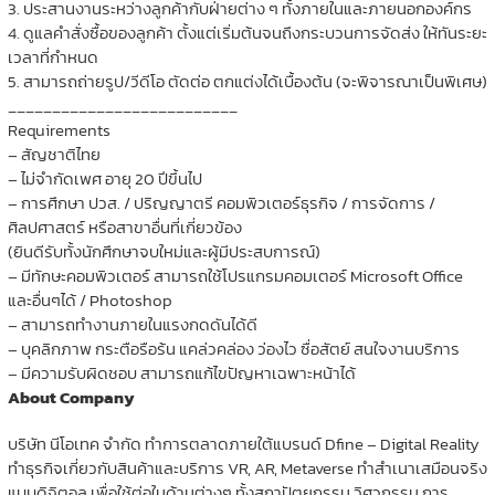
3. ประสานงานระหว่างลูกค้ากับฝ่ายต่าง ๆ ทั้งภายในและภายนอกองค์กร
4. ดูแลคำสั่งซื้อของลูกค้า ตั้งแต่เริ่มต้นจนถึงกระบวนการจัดส่ง ให้ทันระยะ
เวลาที่กำหนด
5. สามารถถ่ายรูป/วีดีโอ ตัดต่อ ตกแต่งได้เบื้องต้น (จะพิจารณาเป็นพิเศษ)
__________________________
Requirements
– สัญชาติไทย
– ไม่จำกัดเพศ อายุ 20 ปีขึ้นไป
– การศึกษา ปวส. / ปริญญาตรี คอมพิวเตอร์ธุรกิจ / การจัดการ /
ศิลปศาสตร์ หรือสาขาอื่นที่เกี่ยวข้อง
(ยินดีรับทั้งนักศึกษาจบใหม่และผู้มีประสบการณ์)
– มีทักษะคอมพิวเตอร์ สามารถใช้โปรแกรมคอมเตอร์ Microsoft Office
และอื่นๆได้ / Photoshop
– สามารถทำงานภายในแรงกดดันได้ดี
– บุคลิกภาพ กระตือรือร้น แคล่วคล่อง ว่องไว ซื่อสัตย์ สนใจงานบริการ
– มีความรับผิดชอบ สามารถแก้ไขปัญหาเฉพาะหน้าได้
About Company
บริษัท นีโอเทค จำกัด ทำการตลาดภายใต้แบรนด์ Dfine – Digital Reality
ทำธุรกิจเกี่ยวกับสินค้าและบริการ VR, AR, Metaverse ทำสำเนาเสมือนจริง
แบบดิจิตอล เพื่อใช้ต่อในด้านต่างๆ ทั้งสถาปัตยกรรม วิศวกรรม การ