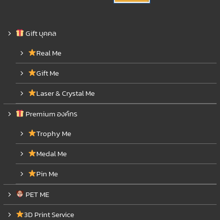
Gift บุคคล
Real Me
Gift Me
Laser & Crystal Me
Premium องค์กร
Trophy Me
Medal Me
Pin Me
PET ME
3D Print Service