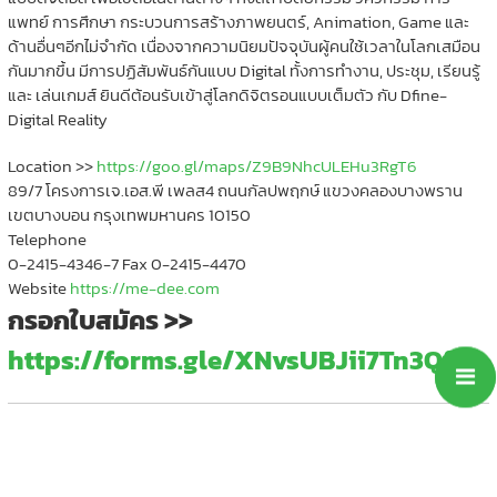
แพทย์ การศึกษา กระบวนการสร้างภาพยนตร์, Animation, Game และ
ด้านอื่นๆอีกไม่จำกัด เนื่องจากความนิยมปัจจุบันผู้คนใช้เวลาในโลกเสมือน
กันมากขึ้น มีการปฏิสัมพันธ์กันแบบ Digital ทั้งการทำงาน, ประชุม, เรียนรู้
และ เล่นเกมส์ ยินดีต้อนรับเข้าสู่โลกดิจิตรอนแบบเต็มตัว กับ Dfine-
Digital Reality
Location >>
https://goo.gl/maps/Z9B9NhcULEHu3RgT6
89/7 โครงการเจ.เอส.พี เพลส4 ถนนกัลปพฤกษ์ แขวงคลองบางพราน
เขตบางบอน กรุงเทพมหานคร 10150
Telephone
0-2415-4346-7 Fax 0-2415-4470
Website
https://me-dee.com
กรอกใบสมัคร >>
https://forms.gle/XNvsUBJii7Tn3Qfp6