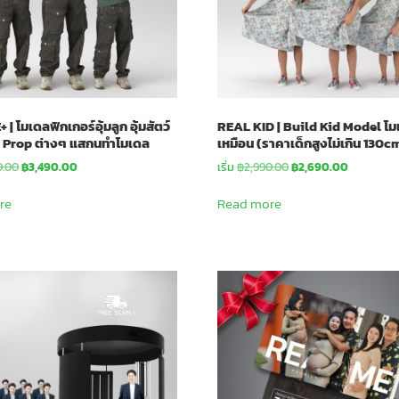
| โมเดลฟิกเกอร์อุ้มลูก อุ้มสัตว์
REAL KID | Build Kid Model โม
ือ Prop ต่างๆ แสกนทำโมเดล
เหมือน (ราคาเด็กสูงไม่เกิน 130c
Original
Current
Original
Current
0.00
฿
3,490.00
เริ่ม
฿
2,990.00
฿
2,690.00
price
price
price
price
was:
is:
was:
is:
re
Read more
฿3,990.00.
฿3,490.00.
฿2,990.00.
฿2,690.00