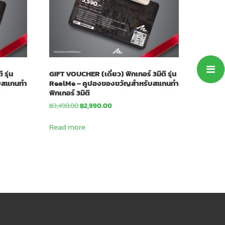
 รุ่น
GIFT VOUCHER (เดี่ยว) ฟิกเกอร์ 3มิติ รุ่น
บสแกนทำ
RealMe – คูปองของขวัญสำหรับสแกนทำ
ฟิกเกอร์ 3มิติ
Original
Current
฿
3,490.00
฿
2,990.00
price
price
was:
is:
Read more
฿3,490.00.
฿2,990.00.