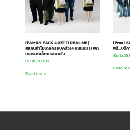
(FAMILY PACK 4 GET 1) REAL ME |
(Free ! 
สแกนทำโมเดลครอบครัว(4 คนแถม 1) ฟิก
ฟรี…บริการ
เกอร์ยกเซ็ตครอบครัว
เริ่มต้น 29
เริ่ม
฿
11,900.00
Read mo
Read more