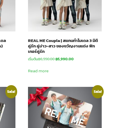
เดล
REAL ME Couple | สแกนทำโมเดล 3 มิติ
m)
คู่รัก คู่บ่าว-สาว ของขวัญงานแต่ง ฟิก
เกอร์คู่รัก
Original
Current
เริ่มต้น
฿
6,990.00
฿
5,990.00
price
price
.
was:
is:
Read more
฿6,990.00.
฿5,990.00.
Sale!
Sale!