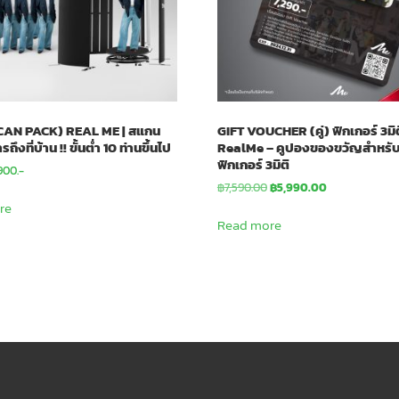
SCAN PACK) REAL ME | สแกน
GIFT VOUCHER (คู่) ฟิกเกอร์ 3มิติ
ถึงที่บ้าน !! ขั้นต่ำ 10 ท่านขึ้นไป
RealMe – คูปองของขวัญสำหรั
ฟิกเกอร์ 3มิติ
,900.-
Original
Current
฿
7,590.00
฿
5,990.00
price
price
re
was:
is:
Read more
฿7,590.00.
฿5,990.00.