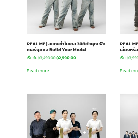
REAL ME | สแกนทำโมเดล 3มิติตัวคุณ ฟิก
REAL ME+ 
เกอร์บุคคล Build Your Model
เลี้ยงหร
Original
Current
เริ่มต้น
฿
3,490.00
฿
2,990.00
เริ่ม
฿
3,99
price
price
was:
is:
Read more
Read mo
฿3,490.00.
฿2,990.00.