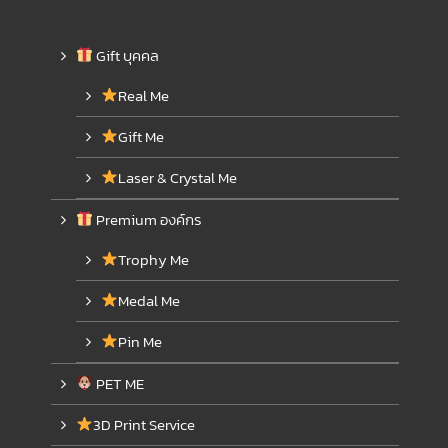
Gift บุคคล
Real Me
Gift Me
Laser & Crystal Me
Premium องค์กร
Trophy Me
Medal Me
Pin Me
PET ME
3D Print Service