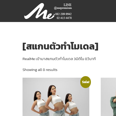
Skip
ME
to
content
PREMIUM
GIFT
MODEL,
LASER,
[สแกนตัวทำโมเดล]
CRYSTAL,
TROPHY,
RealMe เข้ามาสแกนตัวทำโมเดล 3มิติใน 8วินาที
3D PRINT,
3D SCAN
Showing all 8 results
สินค้า
Sale!
พรีเมี่
ยม
อันดับ
หนึ่ง
ของ
ไทย