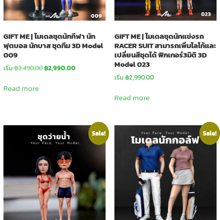
GIFT ME | โมเดลชุดนักกีฬา นัก
GIFT ME | โมเดลชุดนักแข่งรถ
ฟุตบอล นักบาส ชุดทีม 3D Model
RACER SUIT สามารถเพิ่มโลโก้และ
009
เปลี่ยนสีชุดได้ ฟิกเกอร์3มิติ 3D
Model 023
Original
Current
เริ่ม
฿
3,490.00
฿
2,990.00
price
price
เริ่ม
฿
2,990.00
was:
is:
Read more
฿3,490.00.
฿2,990.00.
Read more
Sale!
Sale!