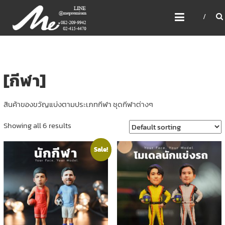
Skip
ME PREMIUM GIFT MODEL,
to
LASER, CRYSTAL, TROPHY,
content
3D PRINT, 3D SCAN
สินค้าพรีเมี่ยม อันดับหนึ่งของไทย
[กีฬา]
สินค้าของขวัญแบ่งตามประเภทกีฬา ชุดกีฬาต่างๆ
Showing all 6 results
Sale!