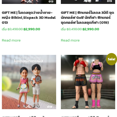
GIFT ME | โมเดลชุดว่ายน้ำชาย-
GIFT ME | ฟิกเกอร์โมเดล 3มิติ ชุด
หญิง Bikini,Sixpack 3D Model
นักกอล์ฟ Golf นักกีฬา ฟิกเกอร์
013
ชุดกอล์ฟ โมเดลชุดกีฬา (019)
Original
Current
Original
Current
เริ่ม
฿
3,490.00
฿
2,990.00
เริ่ม
฿
3,490.00
฿
2,990.00
price
price
price
price
was:
is:
was:
is:
Read more
Read more
฿3,490.00.
฿2,990.00.
฿3,490.00.
฿2,990.00.
Sale!