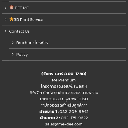
PET ME
3D Print Service
Contact Us
Brochure โบรชัวร์
Policy
(จันทร์-เสาร์ 8.00-17.30)
Me Premium
โครงการ เจ.เอส.พี. เพลส 4
89/7 ถ.กัลปพฤกษ์ แขวงคลองบางพราน
เขตบางบอน กรุงเทพ 10150
**มีที่จอดรถสำหรับลูกค้า**
ฝ่ายขาย 1 :
082-209-9942
ฝ่ายขาย 2 :
062-175-9622
sales@me-dee.com