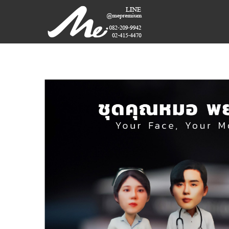
Skip
ME
to
content
PREMIUM
GIFT
MODEL,
LASER,
CRYSTAL,
TROPHY,
3D PRINT,
3D SCAN
สินค้า
พรีเมี่
ยม
อันดับ
หนึ่ง
ของ
ไทย