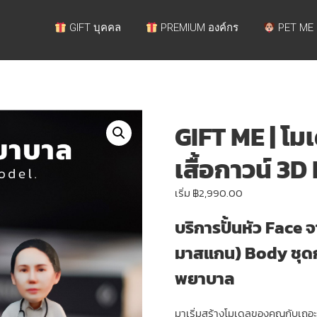
GIFT บุคคล
PREMIUM องค์กร
PET ME
GIFT ME | โ
เสื้อกาวน์ 3
เริ่ม
฿
2,990.00
บริการปั้นหัว Face จ
มาสแกน) Body ชุด
พยาบาล
มาเริ่มสร้างโมเดลของคุณกับเถอะ เ