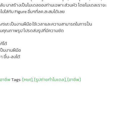
้ล่วงลับ มาสร้างเป็นโมเดลของท่านเฉพาะส่วนหัว โดยโมเดลเราจะ
ปใส่กับ Figure อื่นๆที่ลค.สะสมได้เลย
Artist เป็นงานฝีมือ ใช้เวลาและความสามารถในการปั้น
คุณภาพรูป โปรดส่งรูปที่มีความชัด
ก้ได้
ป็นงานฝีมือ
 ขึ้น-ลงได้
,
อาชีพ
Tags:
[Hot]
,
[รูปถ่ายทำโมเดล]
,
[อาชีพ]