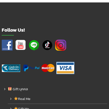
Follow Us!
Gift บุคคล
Real Me
Gift Me