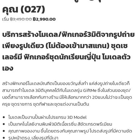
คุณ (027)
Original
Current
เริ่ม
฿
3,490.00
฿
2,990.00
price
price
บริการสร้างโมเดล/ฟิกเกอร์3มิติจากรูปถ่าย
was:
is:
฿3,490.00.
฿2,990.00.
เพียงรูปเดียว (ไม่ต้องเข้ามาสแกน) ชุดเซ
เลอร์มี ฟิกเกอร์ชุดนักเรียนญี่ปุ่น โมเดลตัว
เอง
สร้างฟิกเกอร์โมเดลบัณฑิตเป็นของขวัญสั่งทำ แค่ส่งรูปถ่ายใบเดียวก็
สามารถทำโมเดล 3มิติบุคคลได้กับโมเดลรุ่น GiftMe ซึ่งในส่วนของชุด/
บอดี้สามาราถเลือกกับทางร้าน มีให้เลือกมากกว่า 20แบบไม่ว่าจะเป็นชุด
ครุย ชุดราชการ ชุดกีฬาและชุดแต่งงานเป็นต้น
โมเดลเป็นงานปั้นผ่านโปรแกรม 3D Model
เป็นเทคโนโลยีงานพิมพ์3มิติเนื้อเรซิ่น สีชัดเกรดพรีเมียม
คุณภาพของงาน ขึ้นโดยตรงกับคุณภาพรูป โปรดส่งรูปที่มีความชัด
รูปหน้าตรง, เลี่ยงรูปที่มีเงา