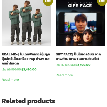
Sale!
Sale!
REAL ME+ | โมเดลฟิกเกอร์อุ้มลูก
GIFT FACE | ปั้นโมเดล3มิติ จาก
อุ้มสัตว์เลี้ยงหรือ Prop ต่างๆ แส
ภาพถ่าย1ภาพ (เฉพาะส่วนหัว)
กนทำโมเดล
Original
Current
เริ่ม
฿
2,690.00
฿
2,490.00
Original
Current
price
price
เริ่ม
฿
3,990.00
฿
3,490.00
price
price
was:
is:
Read more
was:
is:
฿2,690.00.
฿2,490.00.
Read more
฿3,990.00.
฿3,490.00.
Related products