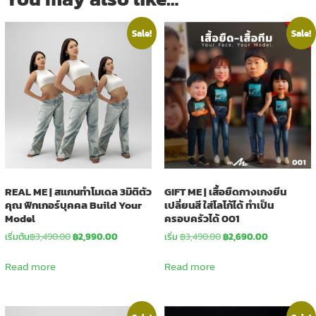
Sale!
Sale!
REAL ME | สแกนทำโมเดล 3มิติตัว
GIFT ME | เสื้อยืดกางเกงยีน
คุณ ฟิกเกอร์บุคคล Build Your
เปลี่ยนสี ใส่โลโก้ได้ ทำเป็น
Model
ครอบครัวได้ 001
Original
Current
Original
Current
เริ่มต้น
฿
3,490.00
฿
2,990.00
เริ่ม
฿
3,490.00
฿
2,690.00
price
price
price
price
was:
is:
was:
is:
Read more
Read more
฿3,490.00.
฿2,990.00.
฿3,490.00.
฿2,690.00.