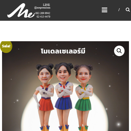
Skip
ME PREMIUM GIFT MODEL,
to
LASER, CRYSTAL, TROPHY,
content
3D PRINT, 3D SCAN
สินค้าพรีเมี่ยม อันดับหนึ่งของไทย
Sale!