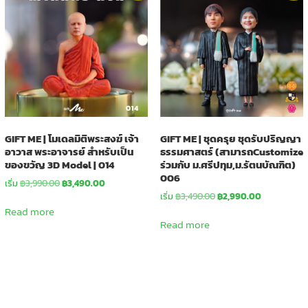
GIFT ME | โมเดลมิติพระสงฆ์ เจ้า
GIFT ME | ชุดครุย ชุดรับปริญญา
อาวาส พระอาจารย์ สำหรับเป็น
ธรรมศาสตร์ (สามารถCustomize
ของขวัญ 3D Model | 014
ร่วมกับ ม.ศรีปทุม,ม.รัตนบัณฑิต)
006
Original
Current
เริ่ม
฿
3,990.00
฿
3,490.00
price
price
Original
Current
เริ่ม
฿
3,490.00
฿
2,990.00
was:
is:
price
price
Read more
฿3,990.00.
฿3,490.00.
was:
is:
Read more
฿3,490.00.
฿2,990.00.