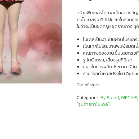
สร้างฟิกเกอร์โมเดลเป็นของขวัญสั
กับโมเดลรุ่น GiftMe ซึ่งในส่วนข
ไม่ว่าจะเป็นชุดครุย ชุดราชการ ช
โมเดลเป็นงานปั้นผ่านโปรแกร
เป็นเทคโนโลยีงานพิมพ์3มิติเนื
คุณภาพของงาน ขึ้นโดยตรงกับ
รูปหน้าตรง, เลี่ยงรูปที่มีเงา
เวลาในการผลิตประมาณ 7วัน
สามารถทำหัวสปริงได้ (Optio
Out of stock
Categories:
By Brand
,
GIFT ME
[รูปถ่ายทำโมเดล]