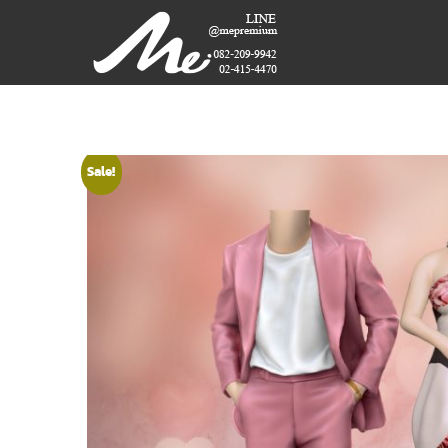
Skip
ME
to
content
PREMIUM
GIFT
MODEL,
LASER,
Sale!
CRYSTAL,
TROPHY,
3D PRINT,
3D SCAN
สินค้า
พรีเมี่
ยม
อันดับ
หนึ่ง
ของ
ไทย