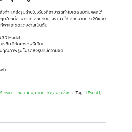
่งทำ แค่ส่งรูปถ่ายใบเดียวก็สามารถทำโมเดล 3มิติบุคคลได้
องชุด/บอดี้สามาราถเลือกกับทางร้าน มีให้เลือกมากกว่า 20แบบ
ุดกีฬาและชุดแต่งงานเป็นต้น
ม 3D Model
้อเรซิ่น สีชัดเกรดพรีเมียม
คุณภาพรูป โปรดส่งรูปที่มีความชัด
nal)
,
Services
,
ยอดนิยม
,
เทศกาล ชุดประจำชาติ
Tags:
[Event]
,