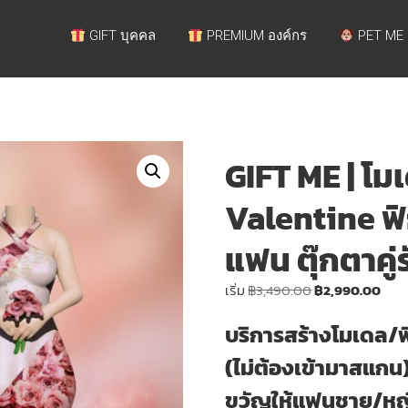
GIFT บุคคล
PREMIUM องค์กร
PET ME
GIFT ME | โมเ
Valentine ฟิ
แฟน ตุ๊กตาคู่
Original
Curr
เริ่ม
฿
3,490.00
฿
2,990.00
price
pric
บริการสร้างโมเดล/ฟิ
was:
is:
฿3,490.00.
฿2,9
(ไม่ต้องเข้ามาสแกน) 
ขวัญให้แฟนชาย/หญิง