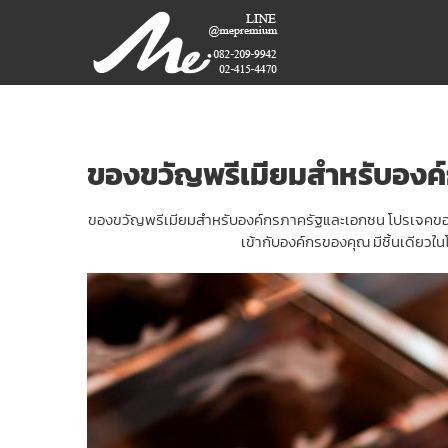
Skip
ME
to
content
PREMIUM
GIFT
MODEL,
LASER,
ของขวัญพรีเมียมสำหรับองค์
CRYSTAL,
TROPHY,
ของขวัญพรีเมียมสำหรับองค์กรภาครัฐและเอกชน โปรเจคของขวั
3D PRINT,
เข้ากับองค์กรของคุณ มีชิ้นเดียวใ
3D SCAN
สินค้า
พรีเมี่
ยม
อันดับ
หนึ่ง
ของ
ไทย