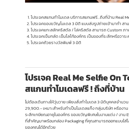
โปรเจคสแกนทำโมเดล บริการสแกนฟรี…ถึงที่บ้าน Real Me
โปรเจคของขวัญโมเดล 3 มิติ แบบส่งรูปถ่ายเข้ามาทำ สามารถ
โปรเจคแกะสลักคริสตัล / โล่คริสตัล สามารถ Custom ภาพถ่
โปรเจคเข็มกลัด เข็มโลโก้องค์กร เป็นของที่ระลึกหรือวา
โปรเจคถ้วยรางวัลพิมพ์ 3 มิติ
โปรเจค Real Me Selfie On T
สแกนทำโมเดลฟรี ! ถึงที่บ้าน
ไม่ต้องเดินทางให้วุ่นวาย เพียงสั่งทำโมเดล 3 มิติบุคคลจำนวน 10
29,900.- เหมาะสำหรับทำเป็นโมเดลแก๊ง กลุ่มบริษัท หรืองาน 
ระลึกเกษียณอายุในองค์กร ของขวัญพิเศษในงานแต่ง / งาน Ev
ที่สำคัญมาพร้อมกล่อง Packaging ที่คุณสามารถออกแบบใส่โล
ของคุณได้อีกด้วย