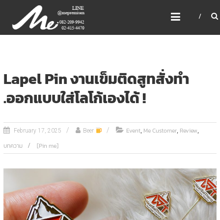
Skip
ME PREMIUM GIFT MODEL,
to
LASER, CRYSTAL, TROPHY,
content
3D PRINT, 3D SCAN
สินค้าพรีเมี่ยม อันดับหนึ่งของไทย
Lapel Pin งานเข็มติดสูทสั่งทำ
.ออกแบบใส่โลโก้เองได้ !
,
,
,
Event
Me Customer
Review
February 17, 2025
Beer
บทความ
[Pin me]