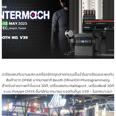
เตรียมพบกับงานแสดงเครื่องจักรอุตสาหกรรมชั้นนำในอาเซียนและพบกับ
สินค้าจาก DFINE มากมายอาทิ Booth Dfine100 Photogrammetry
สำหรับถ่ายภาพทำโมเดล 3มิติ, เครื่องสแกน Mattaport , เครื่องพิมพ์ 3มิติ
ระบบ Polyjet CMYK อื่นๆอีกมากมายมาเจอกันที่บูธ V39 – ไบเทคบางนา