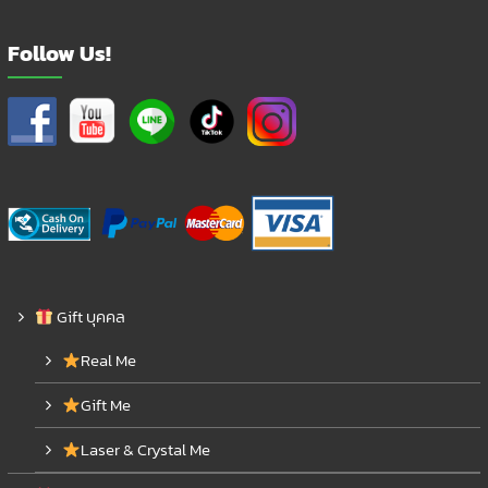
Follow Us!
Gift บุคคล
Real Me
Gift Me
Laser & Crystal Me