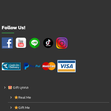
Follow Us!
Gift บุคคล
Real Me
Gift Me