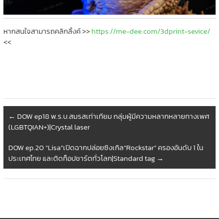
หากสนใจสามารถคลิกลิ้งค์ >>
https://me-dee.com/3dprint-sevice/
<<
←
DOW ep18 พ.ร.บ.สมรสเท่าเทียม กลุ่มผู้มีความหลากหลายทางเพศ
(LGBTQIAN+)|Crystal laser
DOW ep.20 “Lisa”เปิดฉากปล่อยซิงเกิล“Rockstar” ครองอันดับ 1 ใน
ประเทศไทย และติดท็อปชาร์ตทั่วโลก|Standard tag
→