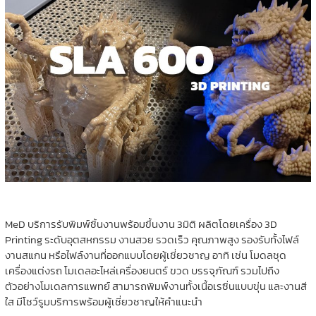
MeD บริการรับพิมพ์ชิ้นงานพร้อมขึ้นงาน 3มิติ ผลิตโดยเครื่อง 3D
Printing ระดับอุตสหกรรม งานสวย รวดเร็ว คุณภาพสูง รองรับทั้งไฟล์
งานสแกน หรือไฟล์งานที่ออกแบบโดยผู้เชี่ยวชาญ อาทิ เช่น โมดลชุด
เครื่องแต่งรถ โมเดลอะไหล่เครื่องยนตร์ ขวด บรรจุภัณฑ์ รวมไปถึง
ตัวอย่างโมเดลการแพทย์ สามารถพิมพ์งานทั้งเนื้อเรซิ่นแบบขุ่น และงานสี
ใส มีโชว์รูมบริการพร้อมผู้เชี่ยวชาญให้คำแนะนำ