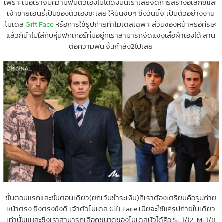
เพราะเมื่อเราจบความฟินตัวเองไม่ได้ดังนั้นเราเลยจัดการสร้างอเล็กซ์และ
เจ้าชายเฮนรี่เป็นของตัวเองซะเลย ให้มันจบๆ ซึ่งวันนี้จะเป็นตัวอย่างงาน
โมเดล
Gift Face
หรือการใช้รูปถ่ายทำโมเดลเฉพาะส่วนของหน้าหรือศีรษะ
แล้วก็นำไปใส่กับหุ่นฟิกเกอร์ที่มีอยู่ที่เราสามารถจัดแจงเสื้อผ้าเองได้ สาน
ต่อความฟิน จิ้นกำลัง2ไปเลย
ขั้นตอนแรกและขั้นตอนเดียว(ยกเว้นชำระเงิน)ที่เราต้องเตรียมคือรูปถ่าย
หน้าตรง ยิ่งตรงยิ่งดี เจ้าตัวโมเดล Gift Face เนี่ยจะใช้แค่รูปถ่ายใบเดียว
เท่านั้นแหละซึ่งเราสามารถเลือกขนาดของโมเดลหัวได้คือ S= 1/12 ,M=1/8