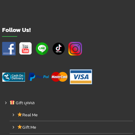
Follow Us!
Gift บุคคล
Real Me
Gift Me