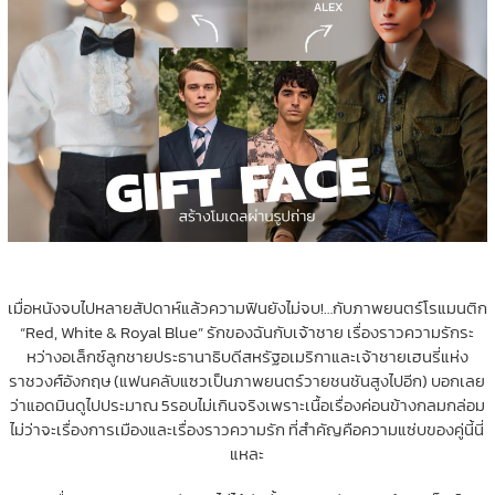
เมื่อหนังจบไปหลายสัปดาห์แล้วความฟินยังไม่จบ!…กับภาพยนตร์โรแมนติก
“Red, White & Royal Blue” รักของฉันกับเจ้าชาย เรื่องราวความรักระ
หว่างอเล็กซ์ลูกชายประธานาธิบดีสหรัฐอเมริกาและเจ้าชายเฮนรี่แห่ง
ราชวงศ์อังกฤษ (แฟนคลับแซวเป็นภาพยนตร์วายชนชันสูงไปอีก) บอกเลย
ว่าแอดมินดูไปประมาณ 5รอบไม่เกินจริงเพราะเนื้อเรื่องค่อนข้างกลมกล่อม
ไม่ว่าจะเรื่องการเมืองและเรื่องราวความรัก ที่สำคัญคือความแซ่บของคู่นี้นี่
แหละ