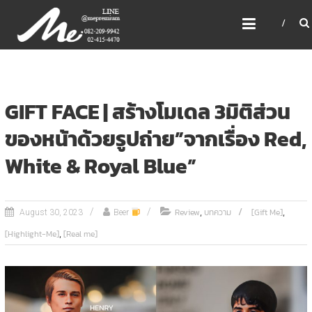
Skip
ME PREMIUM GIFT MODEL,
to
LASER, CRYSTAL, TROPHY,
content
3D PRINT, 3D SCAN
สินค้าพรีเมี่ยม อันดับหนึ่งของไทย
GIFT FACE | สร้างโมเดล 3มิติส่วน
ของหน้าด้วยรูปถ่าย”จากเรื่อง Red,
White & Royal Blue”
,
,
Review
บทความ
[Gift Me]
August 30, 2023
Beer
,
[Highlight-Me]
[Real me]