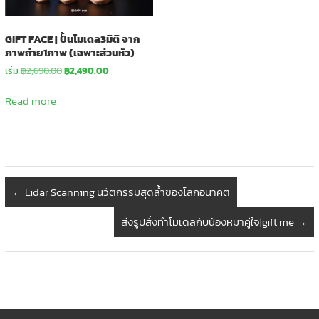
GIFT FACE | ปั้นโมเดล3มิติ จาก
ภาพถ่าย1ภาพ (เฉพาะส่วนหัว)
Original
Current
เริ่ม
฿
2,690.00
฿
2,490.00
price
price
was:
is:
Read more
฿2,690.00.
฿2,490.00.
←
Lidar Scanning นวัตกรรมสุดล้ำของโลกอนาคต
ส่งรูปสั่งทำโมเดลกับน้องหมาคู่ใจ|gift me
→