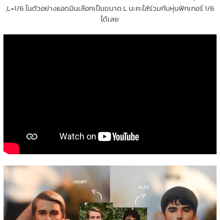
,L=1/6 ในตัวอย่างแอดมินเลือกเป็นขนาด L นะคะใส่ร่วมกับหุ่นฟิกเกอร์ 1/6
ได้เลย