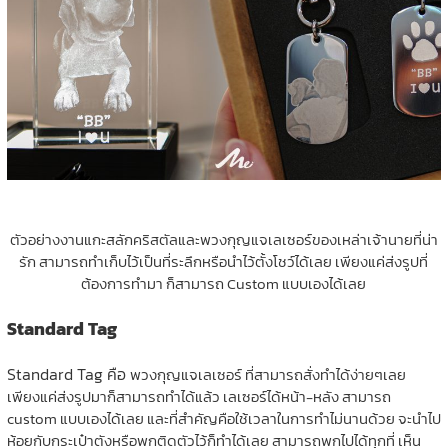
ตัวอย่างงานแกะสลักคริสตัลและพวงกุญแจเลเซอร์ของเหล่าเจ้านายที่น่า
รัก สามารถทำเก็บไว้เป็นที่ระลึกหรือนำไว้ตั้งโชว์ได้เลย เพียงแค่ส่งรูปที่
ต้องการทำมา ก็สามารถ Custom แบบเองได้เลย
Standard Tag
Standard Tag คือ
พวงกุญแจเลเซอร์ ที่สามารถสั่งทำได้ง่ายๆเลย
เพียงแค่ส่งรูปมาก็สามารถทำได้แล้ว เลเซอร์ได้หน้า-หลัง สามารถ
custom แบบเองได้เลย และที่สำคัญคือใช้เวลาในการทำไม่นานด้วย จะนำไป
ห้อยกับกระเป๋าตังหรือพกติดตัวไว้ก็ทำได้เลย สามารถพกไปได้ทุกที่ เห็น