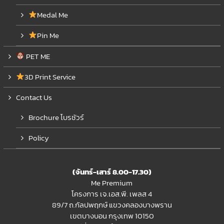
Medal Me
Pin Me
PET ME
3D Print Service
Contact Us
Brochure โบรชัวร์
Policy
(จันทร์-เสาร์ 8.00-17.30)
Me Premium
โครงการ เจ.เอส.พี. เพลส 4
89/7 ถ.กัลปพฤกษ์ แขวงคลองบางพราน
เขตบางบอน กรุงเทพ 10150