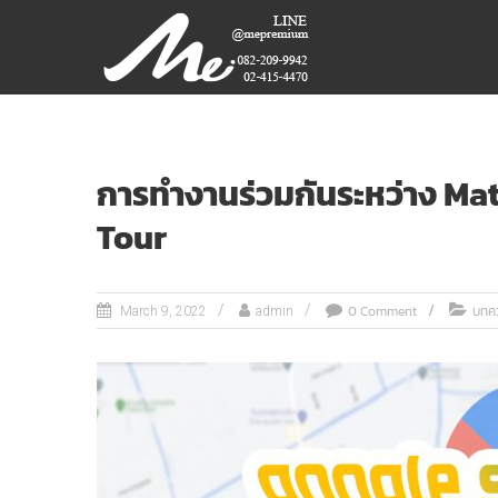
Skip
ME
to
content
PREMIUM
GIFT
MODEL,
LASER,
การทำงานร่วมกันระหว่าง Mat
CRYSTAL,
Tour
TROPHY,
3D PRINT,
3D SCAN
0 Comment
บทค
March 9, 2022
admin
สินค้า
พรีเมี่
ยม
อันดับ
หนึ่ง
ของ
ไทย