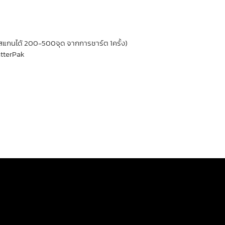
บก็สแกนได้ 200-500จุด จากการชาร์ต 1ครั้ง)
atterPak