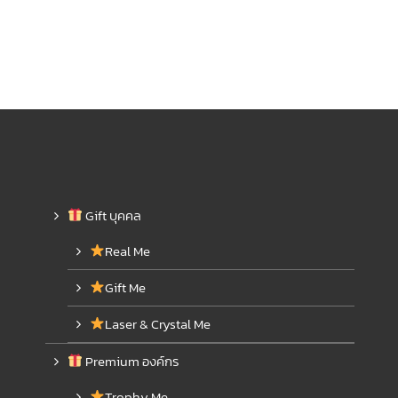
Gift บุคคล
Real Me
Gift Me
Laser & Crystal Me
Premium องค์กร
Trophy Me