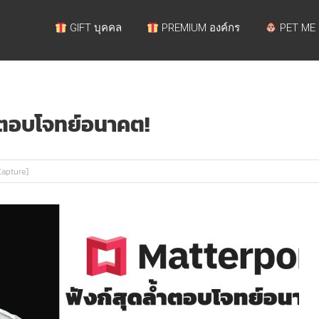
GIFT บุคคล
PREMIUM องค์กร
PET ME
้ำตอบโจทย์อนาคต!
Capture]