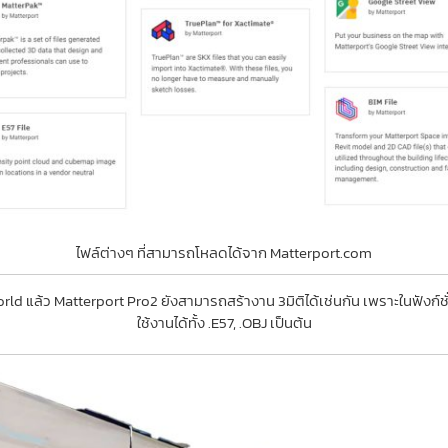
ไฟล์ต่างๆ ที่สามารถโหลดได้จาก Matterport.com
d แล้ว Matterport Pro2 ยังสามารถสร้างาน 3มิติได้เช่นกัน เพราะในฟังก์ช
ใช้งานได้ทั้ง .E57, .OBJ เป็นต้น