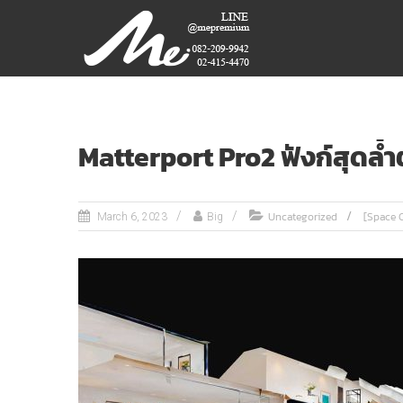
Skip
ME
to
content
PREMIUM
GIFT
MODEL,
LASER,
Matterport Pro2 ฟังก์สุดล
CRYSTAL,
TROPHY,
3D PRINT,
Uncategorized
[Space 
March 6, 2023
Big
3D SCAN
สินค้า
พรีเมี่
ยม
อันดับ
หนึ่ง
ของ
ไทย