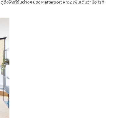
ถึงฟังก์ชั่นต่างๆ ของ Matterport Pro2 เพิ่มเติมว่ามีอะไรที่