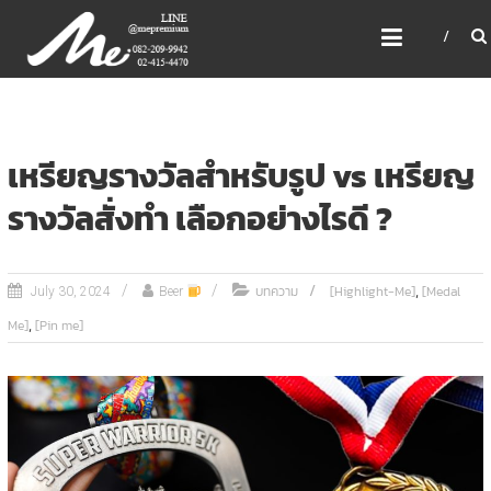
Skip
ME PREMIUM GIFT MODEL,
to
LASER, CRYSTAL, TROPHY,
content
3D PRINT, 3D SCAN
สินค้าพรีเมี่ยม อันดับหนึ่งของไทย
เหรียญรางวัลสำหรับรูป vs เหรียญ
รางวัลสั่งทำ เลือกอย่างไรดี ?
,
บทความ
[Highlight-Me]
[Medal
July 30, 2024
Beer
,
Me]
[Pin me]