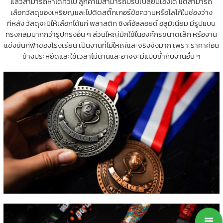
แล้วสามารถหาได้ทั่วไป ลูกค้าไม่สามารถปรับเปลี่ยนเองได้ แต่สามารถ
เลือกวัสดุของเหรียญและไปติดสติ๊กเกอร์ข้อความหรือโลโก้ในช่องว่าง
ทีหลัง วัสดุจะมีให้เลือกได้แก่ พลาสติก ซิงค์อัลลอยด์ อลูมิเนียม มีรูปแบบ
ทรงกลมมากกว่ารูปทรงอื่น ๆ ส่วนใหญ่มักใช้ในองค์กรขนาดเล็ก หรืองาน
แข่งขันกีฬาของโรงเรียน เป็นงานที่ไม่ใหญ่และจริงจังมาก เพราะราคาค่อน
ข้างประหยัดและใช้เวลาไม่นานและอาจจะมีแบบซ้ำกับงานอื่น ๆ