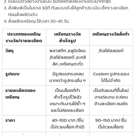
ขึ้นแบบตัวอย่างงานแบบ 3มิติให้ใกล้เคียงงานจริงมากที่สุด
สั่งพิมพ์เป็นโมเดล 3มิติ ต้นแบบจริงให้ลูกค้าประเมิน เช็ครางละเอียด
ก่อนสั่งผลิตจริง
สั่งผลิตเหรียญ ใช้เวลา 30-45 วัน
ประเภทของเหรีญ
เหรียญรางวัล
เหรียญรางวัลสั่งทำ
รางวัล/รายละเอียด
สำเร็จรูป
วัสดุ
พลาสติก ,อลูมิเนียม
,ซิงค์อัลลอยด์
,ซิงค์อัลลอยด์ ,อะคลิ
ลิค ,เหรียญตะกั่ว
รูปแบบ
มีรูปแบบทรงกลม
Custom รูปทรงเอง
มากกว่ารูปทรงอื่น ๆ
ได้ไม่จำกัด
รายละเอียดของ
เป็นบล็อคที่ทำ
เป็นต้นแบบที่ขึ้นใหม่
เหรียญ
สำเร็จรูปไว้แล้ว
งานต่องาน จะค่อน
เหมาะกับงานใช้ซ้ำ ๆ
ข้างละเอียด คมชัด
และไม่ค่อยละเอียด
ราคา
40-100 บาท /ชิ้น
90-150 บาท/ ชิ้น
(ไม่รวมบล็อก ถ้ามี)
(ไม่รวมบล็อก)