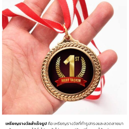
เหรียญรางวัลสำเร็จรูป
คือ เหรียญรางวัลที่ทำรูปทรงและลวดลายมา