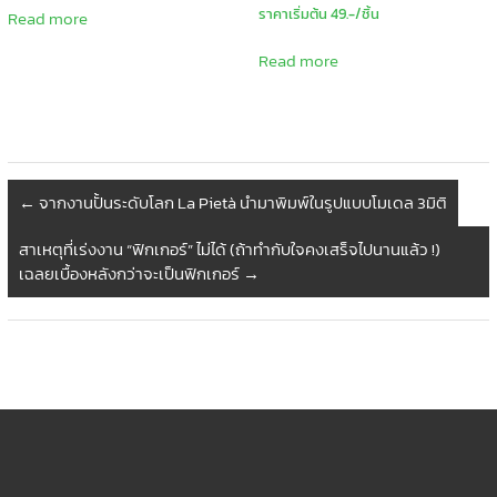
ราคาเริ่มต้น 49.-/ชิ้น
Read more
Read more
←
จากงานปั้นระดับโลก La Pietà นำมาพิมพ์ในรูปแบบโมเดล 3มิติ
สาเหตุที่เร่งงาน “ฟิกเกอร์” ไม่ได้ (ถ้าทำกับใจคงเสร็จไปนานแล้ว !)
เฉลยเบื้องหลังกว่าจะเป็นฟิกเกอร์
→