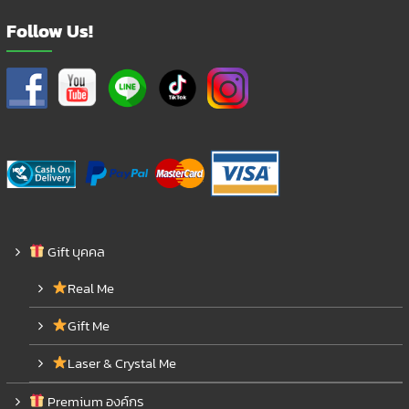
Follow Us!
Gift บุคคล
Real Me
Gift Me
Laser & Crystal Me
Premium องค์กร