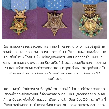
ในการมอบเหรียญรางวัลยุคแรกๆทั้ง 3 เหรียญ จะมาจากแร่บริสุทธิ์ คือ
ทองคำ เงิน และ ทองแดง และเริ่มมีการปรับมาใช้แร่แบบผสมหลังโอลิมปิก
เกมส์ในปี 1912 โดยปรับให้เหรียญทองมีส่วมผสมของทองคำ 1.34% เงิน
93% และ ทองแดง 6% ส่วนเหรียญเงินมีส่วมผสมของเงิน 93% ทองแดง
7% และเหรียญทองแดงทำจากทองแดงบริสุทธิ์ ส่วนขนาดถูกกำหนดให้
เส้นผ่าศูนย์กลางไม่น้อยกว่า 6 เซนติเมตร และหนาไม่น้อยกว่า 0.3
เซนติเมตร
แต่ในปัจจุบันได้มีการปรับวัสดุที่ใช้ทำเหรียญให้มีต้นทุนที่ต่ำลง สามารถ
เข้าถึงได้ทุกหน่วยงานนั่นก็คือ พลาสติก ,อลูมิเนียม ,ซิงค์อัลลอยด์ ,อะคลิ
ลิค ,เหรียญตะกั่วทั้งนี้การมอบเหรียญรางวัลเป็นเหมือนพิธีการสำคัญ ที่
ใช้กันมาอย่างยาวนานในการแข่งขันกีฬา โดยนอกจากมูลค่าของเหรียญ