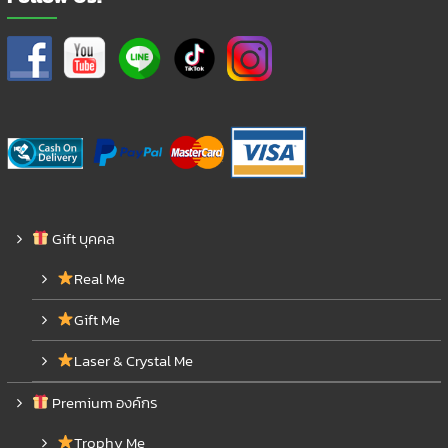
Gift บุคคล
Real Me
Gift Me
Laser & Crystal Me
Premium องค์กร
Trophy Me