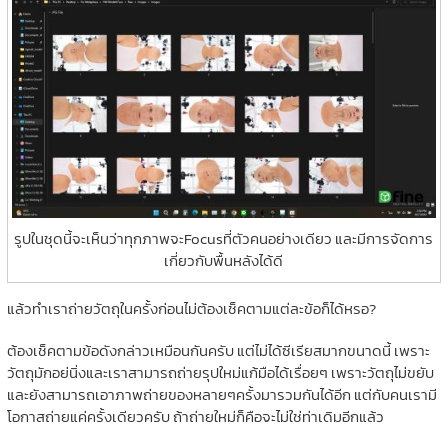
รูปในชุดนี้จะเห็นว่าทุกภาพจะFocusที่ตัวคนอย่างเดียว และมีการจัดการ
เกี่ยวกับพื้นหลังได้ดี
แล้วทำเราถ่ายวัตถุในครั้งก่อนไม่ต้องเช็คตามแต่ละข้อก็ได้หรอ?
ต้องเช็คตามข้อดังกล่าวเหมือนกันครับ แต่ไม่ได้ซีเรียสมากขนาดนี้ เพราะ
วัตถุมักอย่นิ่งและเราสามารถถ่ายรุปใหม่แก้มือได้เรื่อยๆ เพราะวัตถุไม่ขยับ
และยังสามารถเอาภาพถ่ายของหลายๆครั้งมารวมกันได้อีก แต่กับคนเรามี
โอกาสถ่ายแค่ครั้งเดียวครับ ถ้าถ่ายใหม่ก็คือจะไม่ใช่ท่าเดิมอีกแล้ว