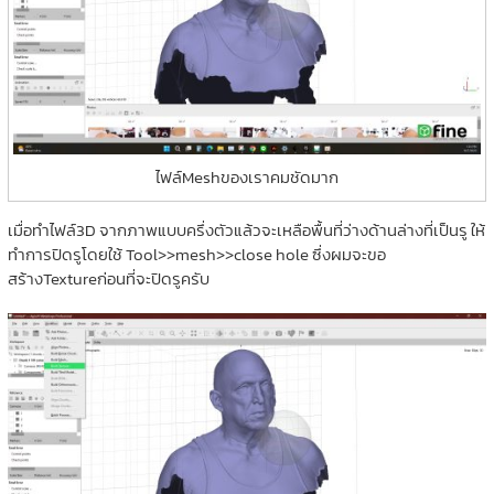
ไฟล์Meshของเราคมชัดมาก
เมื่อทำไฟล์3D จากภาพแบบครึ่งตัวแล้วจะเหลือพื้นที่ว่างด้านล่างที่เป็นรู ให้
ทำการปิดรูโดยใช้ Tool>>mesh>>close hole ซึ่งผมจะขอ
สร้างTextureก่อนที่จะปิดรูครับ