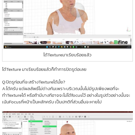
ได้Textureมาเรียบร้อยแล้ว
ได้Texture มาเรียบร้อยแล้วก็ทำการปิดรูต่อเลย
Q:ปิดรูก่อนที่จะสร้างTextureได้มั้ย?
A:ได้ครับ แต่ผลลัพธ์ไม่ต่างกันเพราะบริเวณนั้นไม่มีรูปเพียงพอที่จะ
ทำTextureได้ หรือถ้ามีบางทีอาจจะไม่ได้focusไว้ อย่างในรูปตัวอย่างนั้นจะ
เน้นFocusที่หน้าเป็นหลักครับ เป็นปกติที่ส่วนอื่นจะหายไป