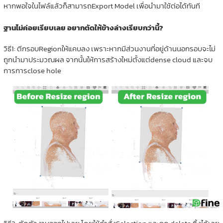
หากพอใจในไฟล์แล้วก็สามารถExport Model เพื่อนำมาใช้ต่อได้ทันที
ฐานไม่ค่อยเรียบเลย อยากตัดให้ข้างล่างเรียบกว่านี้?
วิธี1: ตีกรอบRegionให้แคบลง เพราะหากมีส่วนงานที่อยู่ด้านนอกรอบจะไม่
ถูกนำมาประมวณผล จากนั้นให้การสร้างใหม่ตั้งแต่dense cloud และจบ
การการclose hole