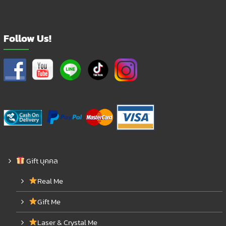
Follow Us!
Gift บุคคล
Real Me
Gift Me
Laser & Crystal Me