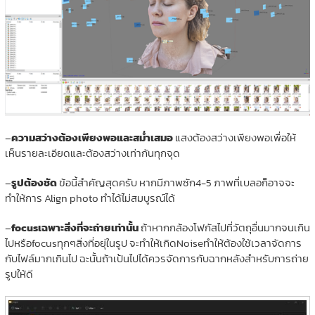
–
ความสว่างต้องเพียงพอและสม่ำเสมอ
แสงต้องสว่างเพียงพอเพื่อให้
เห็นรายละเอียดและต้องสว่างเท่ากันทุกจุด
–
รูปต้องชัด
ข้อนี้สำคัญสุดครับ หากมีภาพซัก4-5 ภาพที่เบลอก็อาจจะ
ทำให้การ Align photo ทำได้ไม่สมบูรณ์ได้
–
focusเฉพาะสิ่งที่จะถ่ายเท่านั้น
ถ้าหากกล้องโฟกัสไปที่วัตถุอื่นมากจนเกิน
ไปหรือfocusทุกๆสิ่งที่อยุ่ในรูป จะทำให้เกิดNoiseทำให้ต้องใช้เวลาจัดการ
กับไฟล์มากเกินไป ฉะนั้นถ้าเป้นไปได้ควรจัดการกับฉากหลังสำหรับการถ่าย
รูปให้ดี