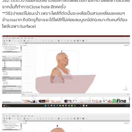
วิธี2: ตัดตัวงานออกไปเลย โดยใช้คำสั่งSelection และกด delete ทิ้งได้เลย
จากนั้นก็ทำการClose hole อีกคครั้ง
**วิธี2ง่ายแต่ไม่แนะนำ เพราะไฟล์ที่ตัดนั้นจะเหลือเป็นสามเหลี่ยมแหลมๆ
จำนวนมาก ถึงปิดรูก็อาจจะได้ไฟลืที่ไม่ค่อยสมบูรณ์นัก(เหมาะกับคนที่ต้อง
ไฟล์เฉพาะSurface)