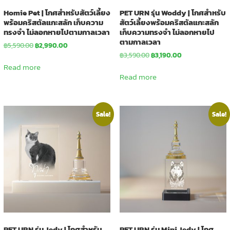
Homie Pet | โกศสำหรับสัตว์เลี้ยง
PET URN รุ่น Woddy | โกศสำหรับ
พร้อมคริสตัลแกะสลัก เก็บความ
สัตว์เลี้ยงพร้อมคริสตัลแกะสลัก
ทรงจำ ไม่ลอกหายไปตามกาลเวลา
เก็บความทรงจำ ไม่ลอกหายไป
ตามกาลเวลา
Original
Current
฿
5,590.00
฿
2,990.00
price
price
Original
Current
฿
3,590.00
฿
3,190.00
was:
is:
price
price
Read more
฿5,590.00.
฿2,990.00.
was:
is:
Read more
฿3,590.00.
฿3,190.00.
Sale!
Sale!
PET URN รุ่น Jedy | โกศสำหรับ
PET URN รุ่น Mini Jedy | โกศ