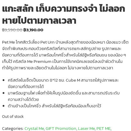
แกะสลัก เก็บความทรงจำ ไม่ลอก
หายไปตามกาลเวลา
Original
Current
฿
3,590.00
฿
3,190.00
price
price
Pet Me โกศสัตว์เลี้ยง Pet Urn บ้านหลังสุดท้ายของน้องหมา น้องแมว เซ็ต
was:
is:
จัดทำพิเศษประกอบด้วยคริสตัลที่สามารถแกะสลักรูปถ่าย รูปภาพและ
฿3,590.00.
฿3,190.00.
ข้อความที่ต้องการได้ มาพร้อมโกศจิ๋วสำหรับใส่อัฐิหรือก้อนขน ของน้อง ๆ
เก็บไว้ คริสตัล Me Premium เป็นการใช้เทคนิคเลเซอร์ลงเข้าผิวด้านใน
ทำให้รูปภาพรายละเอียดด้านในไม่ลอก ไม่จางหายไปตามกาลเวลา
คริสตัลในเซ็ตเป็นขนาด 8*12 ซม. Cube M สามารถใส่รูปภาพและ
ข้อความที่ต้องการได้
มาพร้อมฐานไฟ เพื่อทำให้เห็นรูปน้องชัดขึ้น และสามารถปรับระดับ
ความสว่างได้ด้วย
ด้านข้างเป็นโกศจิ๋ว สำหรับใส่อัฐิหรือก้อนน้องเก็บเอาไว้
Out of stock
Categories:
Crystal Me
,
GIFT Promotion
,
Laser Me
,
PET ME
,