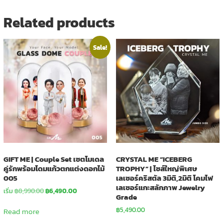
Related products
Sale!
GIFT ME | Couple Set เซตโมเดล
CRYSTAL ME “ICEBERG
คู่รักพร้อมโดมแก้วตกแต่งดอกไม้
TROPHY” | ไซส์ใหญ่พิเศษ
005
เลเซอร์คริสตัล 3มิติ,2มิติ โคมไฟ
เลเซอร์แกะสลักภาพ Jewelry
Original
Current
เริ่ม
฿
8,990.00
฿
6,490.00
Grade
price
price
was:
is:
฿
5,490.00
Read more
฿8,990.00.
฿6,490.00.