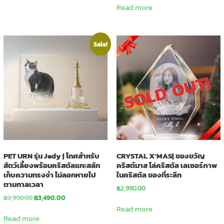
Read more
Sale!
PET URN รุ่น Jedy | โกศสำหรับ
CRYSTAL X’MAS| ของขวัญ
สัตว์เลี้ยงพร้อมคริสตัลแกะสลัก
คริสต์มาส โล่คริสตัล เลเซอร์ภาพ
เก็บความทรงจำ ไม่ลอกหายไป
ในคริสตัล ของที่ระลึก
ตามกาลเวลา
฿
2,990.00
Original
Current
฿
3,990.00
฿
3,490.00
price
price
Read more
was:
is:
Read more