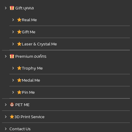
Gift บุคคล
Real Me
Gift Me
Laser & Crystal Me
Premium องค์กร
Trophy Me
Medal Me
Pin Me
PET ME
3D Print Service
Contact Us