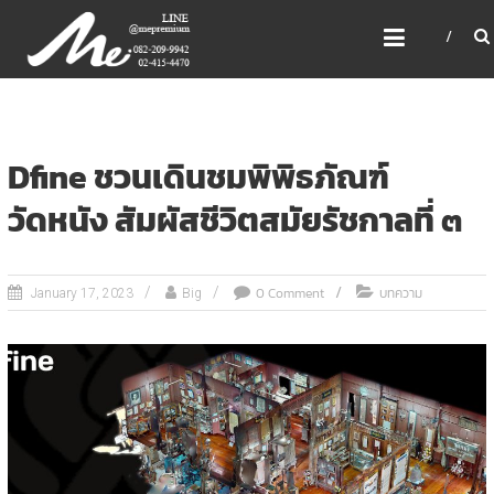
Skip
ME PREMIUM GIFT MODEL,
to
LASER, CRYSTAL, TROPHY,
content
3D PRINT, 3D SCAN
สินค้าพรีเมี่ยม อันดับหนึ่งของไทย
Dfine ชวนเดินชมพิพิธภัณฑ์
วัดหนัง สัมผัสชีวิตสมัยรัชกาลที่ ๓
0 Comment
บทความ
January 17, 2023
Big