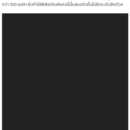
กว่า 180 องศา ยิ่งทำให้พิพิธภัณฑ์แห่งนี้นั้นสมจริงขึ้นไปอีกระดับอีกด้วย