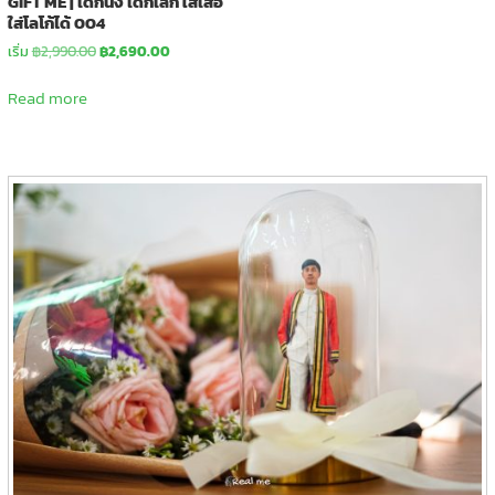
GIFT ME | เด็กนั่ง เด็กเล็ก ใส่เสื้อ
ใส่โลโก้ได้ 004
Original
Current
เริ่ม
฿
2,990.00
฿
2,690.00
price
price
was:
is:
Read more
฿2,990.00.
฿2,690.00.