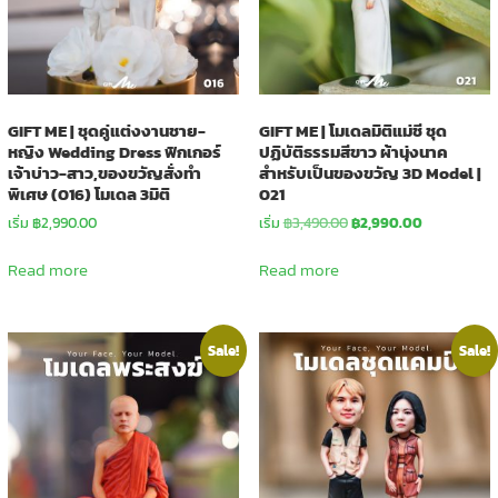
GIFT ME | ชุดคู่แต่งงานชาย-
GIFT ME | โมเดลมิติแม่ชี ชุด
หญิง Wedding Dress ฟิกเกอร์
ปฏิบัติธรรมสีขาว ผ้านุ่งนาค
เจ้าบ่าว-สาว,ของขวัญสั่งทำ
สำหรับเป็นของขวัญ 3D Model |
พิเศษ (016) โมเดล 3มิติ
021
Original
Current
เริ่ม
฿
2,990.00
เริ่ม
฿
3,490.00
฿
2,990.00
price
price
was:
is:
Read more
Read more
฿3,490.00.
฿2,990.00.
Sale!
Sale!