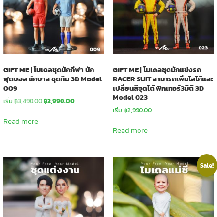
GIFT ME | โมเดลชุดนักกีฬา นัก
GIFT ME | โมเดลชุดนักแข่งรถ
ฟุตบอล นักบาส ชุดทีม 3D Model
RACER SUIT สามารถเพิ่มโลโก้และ
009
เปลี่ยนสีชุดได้ ฟิกเกอร์3มิติ 3D
Model 023
Original
Current
เริ่ม
฿
3,490.00
฿
2,990.00
price
price
เริ่ม
฿
2,990.00
was:
is:
Read more
฿3,490.00.
฿2,990.00.
Read more
Sale!