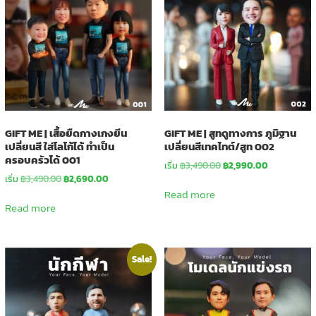
GIFT ME | เสื้อยืดกางเกงยีน
GIFT ME | สูทดูทางการ ภูมิฐาน
เปลี่ยนสี ใส่โลโก้ได้ ทำเป็น
เปลี่ยนสีเทคไทต์/สูท 002
ครอบครัวได้ 001
Original
Current
เริ่ม
฿
3,490.00
฿
2,990.00
Original
Current
price
price
เริ่ม
฿
3,490.00
฿
2,690.00
price
price
was:
is:
Read more
was:
is:
฿3,490.00.
฿2,990.00.
Read more
฿3,490.00.
฿2,690.00.
Sale!