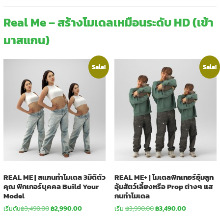
Real Me – สร้างโมเดลเหมือนระดับ HD (เข้า
มาสแกน)
Sale!
Sale!
REAL ME | สแกนทำโมเดล 3มิติตัว
REAL ME+ | โมเดลฟิกเกอร์อุ้มลูก
คุณ ฟิกเกอร์บุคคล Build Your
อุ้มสัตว์เลี้ยงหรือ Prop ต่างๆ แส
Model
กนทำโมเดล
Original
Current
Original
Current
เริ่มต้น
฿
3,490.00
฿
2,990.00
เริ่ม
฿
3,990.00
฿
3,490.00
price
price
price
price