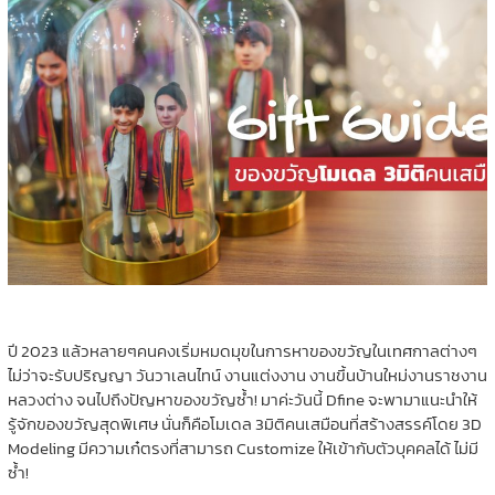
ปี 2023 แล้วหลายๆคนคงเริ่มหมดมุขในการหาของขวัญในเทศกาลต่างๆ
ไม่ว่าจะรับปริญญา วันวาเลนไทน์ งานแต่งงาน งานขึ้นบ้านใหม่งานราชงาน
หลวงต่าง จนไปถึงปัญหาของขวัญซ้ำ! มาค่ะวันนี้ Dfine จะพามาแนะนำให้
รู้จักของขวัญสุดพิเศษ นั่นก็คือโมเดล 3มิติคนเสมือนที่สร้างสรรค์โดย 3D
Modeling มีความเก๋ตรงที่สามารถ Customize ให้เข้ากับตัวบุคคลได้ ไม่มี
ซ้ำ!