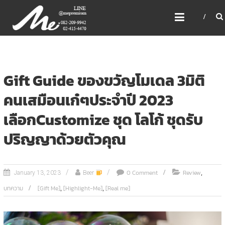
Skip
ME PREMIUM GIFT MODEL,
to
LASER, CRYSTAL, TROPHY,
content
3D PRINT, 3D SCAN
สินค้าพรีเมี่ยม อันดับหนึ่งของไทย
Gift Guide ของขวัญโมเดล 3มิติ
คนเสมือนเก๋ๆประจำปี 2023
เลือกCustomize ชุด โลโก้ ชุดรับ
ปริญญาด้วยตัวคุณ
,
0 Comment
Review
January 13, 2023
Beer
,
,
บทความ
[Gift Me]
[Highlight-Me]
[Real me]