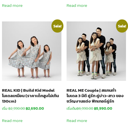
was:
is:
was:
is:
Read more
Read more
฿3,490.00.
฿2,990.00.
฿3,990.00.
฿3,490.00.
Sale!
Sale!
REAL KID | Build Kid Model
REAL ME Couple | สแกนทำ
โมเดลเหมือน (ราคาเด็กสูงไม่เกิน
โมเดล 3 มิติ คู่รัก คู่บ่าว-สาว ของ
130cm)
ขวัญงานแต่ง ฟิกเกอร์คู่รัก
Original
Current
Original
Current
เริ่ม
฿
2,990.00
฿
2,690.00
เริ่มต้น
฿
6,990.00
฿
5,990.00
price
price
price
price
was:
is:
was:
is:
Read more
Read more
฿2,990.00.
฿2,690.00.
฿6,990.00.
฿5,990.00