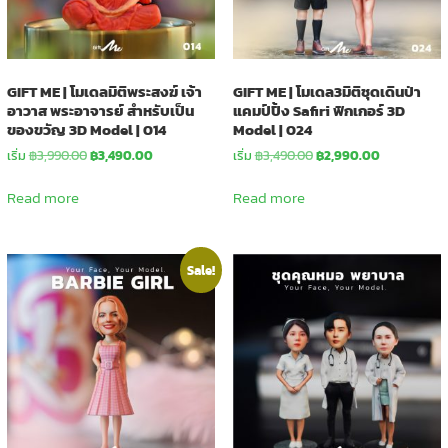
GIFT ME | โมเดลมิติพระสงฆ์ เจ้า
GIFT ME | โมเดล3มิติชุดเดินป่า
อาวาส พระอาจารย์ สำหรับเป็น
แคมป์ปิ้ง Safiri ฟิกเกอร์ 3D
ของขวัญ 3D Model | 014
Model | 024
Original
Current
Original
Current
เริ่ม
฿
3,990.00
฿
3,490.00
เริ่ม
฿
3,490.00
฿
2,990.00
price
price
price
price
was:
is:
was:
is:
Read more
Read more
฿3,990.00.
฿3,490.00.
฿3,490.00.
฿2,990.00.
Sale!