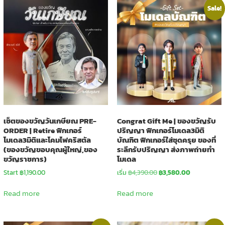
Sale!
เซ็ตของขวัญวันเกษียณ PRE-
Congrat Gift Me | ของขวัญรับ
ORDER | Retire ฟิกเกอร์
ปริญญา ฟิกเกอร์โมเดล3มิติ
โมเดล3มิติและโคมไฟคริสตัล
บัณฑิต ฟิกเกอร์ใส่ชุดครุย ของที่
(ของขวัญขอบคุณผู้ใหญ่,ของ
ระลึกรับปริญญา ส่งภาพถ่ายทำ
ขวัญราชการ)
โมเดล
Original
Current
Start ฿1,190.00
เริ่ม
฿
4,390.00
฿
3,580.00
price
price
was:
is:
Read more
Read more
฿4,390.00.
฿3,580.00.