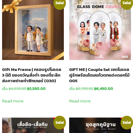
Sale!
Sale!
Gift Me Frame | กรอบรูปโมเดล
GIFT ME | Couple Set เซตโมเดล
3 มิติ ของขวัญสั่งทำ ของที่ระลึก
คู่รักพร้อมโดมแก้วตกแต่งดอกไม้
ส่งภาพถ่ายทำฟิกเกอร์ (030)
005
Original
Current
Original
Current
เริ่ม
฿
4,890.00
฿
3,580.00
เริ่ม
฿
8,990.00
฿
6,490.00
price
price
price
price
was:
is:
was:
is:
Read more
Read more
฿4,890.00.
฿3,580.00.
฿8,990.00.
฿6,490.00.
Sale!
Sale!