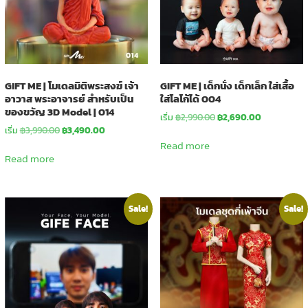
GIFT ME | โมเดลมิติพระสงฆ์ เจ้า
GIFT ME | เด็กนั่ง เด็กเล็ก ใส่เสื้อ
อาวาส พระอาจารย์ สำหรับเป็น
ใส่โลโก้ได้ 004
ของขวัญ 3D Model | 014
Original
Current
เริ่ม
฿
2,990.00
฿
2,690.00
Original
Current
price
price
เริ่ม
฿
3,990.00
฿
3,490.00
price
price
was:
is:
Read more
was:
is:
฿2,990.00.
฿2,690.00.
Read more
฿3,990.00.
฿3,490.00.
Sale!
Sale!