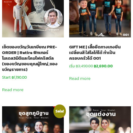
เซ็ตของขวัญวันเกษียณ PRE-
GIFT ME | เสื้อยืดกางเกงยีน
ORDER | Retire ฟิกเกอร์
เปลี่ยนสี ใส่โลโก้ได้ ทำเป็น
โมเดล3มิติและโคมไฟคริสตัล
ครอบครัวได้ 001
(ของขวัญขอบคุณผู้ใหญ่,ของ
Original
Current
เริ่ม
฿
3,490.00
฿
2,690.00
ขวัญราชการ)
price
price
was:
is:
Start ฿1,190.00
Read more
฿3,490.00.
฿2,690.00.
Read more
Sale!