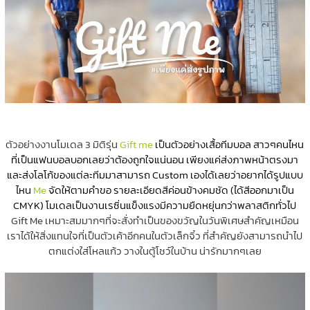
ตัวอย่างงานโมเดล 3 มิติรุ่น
Gift me
เป็นตัวอย่างเสื้อทีมบอล
สาวๆคนไหน
ที่เป็นแฟนบอลบอกเลยว่าต้องถูกใจแน่นอน เพียงแค่ส่งภาพหน้าตรงมา
และส่งโลโก้ของแต่ละทีมมาสามารถ Custom เองได้เลยว่าอยากได้รูปแบบ
ไหน
Me
จัดให้ตามคำขอ รายละเอียดสีค่อนข้างคมชัด (ได้สีออกมาเป็น
CMYK) โมเดลเป็นงานเรซิ่นแข็งแรงมีความยืดหยุ่นกว่าพลาสติกทั่วไป
Gift Me เหมาะสมมากๆที่จะสั่งทำเป็นของขวัญในวันพิเศษสำคัญเหมือน
เราได้ให้สิ่งแทนใจที่เป็นตัวเค้าอีกคนในตัวเล็กจิ๋ว ที่สำคัญยังสามารถนำไป
ตกแต่งใส่โหลแก้ว วางในตู้โชว์ในบ้าน น่ารักมากๆเลย