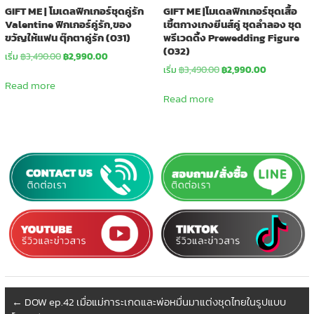
GIFT ME | โมเดลฟิกเกอร์ชุดคู่รัก
GIFT ME |โมเดลฟิกเกอร์ชุดเสื้อ
Valentine ฟิกเกอร์คู่รัก,ของ
เชิ้ตกางเกงยีนส์คู่ ชุดลำลอง ชุด
ขวัญให้แฟน ตุ๊กตาคู่รัก (031)
พรีเวดดิ้ง Prewedding Figure
(032)
Original
Current
เริ่ม
฿
3,490.00
฿
2,990.00
price
price
Original
Current
เริ่ม
฿
3,490.00
฿
2,990.00
was:
is:
price
price
Read more
฿3,490.00.
฿2,990.00.
was:
is:
Read more
฿3,490.00.
฿2,990.00.
←
DOW ep.42 เมื่อแม่การะเกดและพ่อหมื่นมาแต่งชุดไทยในรูปแบบ