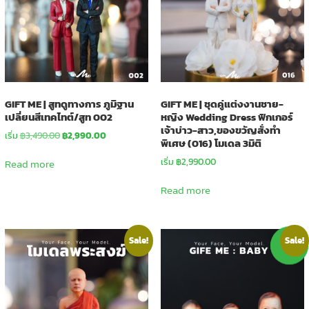
GIFT ME | สูทดูทางการ ภูมิฐาน
GIFT ME | ชุดคู่แต่งงานชาย-
เปลี่ยนสีเทคไทต์/สูท 002
หญิง Wedding Dress ฟิกเกอร์
เจ้าบ่าว-สาว,ของขวัญสั่งทำ
Original
Current
เริ่ม
฿
3,490.00
฿
2,990.00
พิเศษ (016) โมเดล 3มิติ
price
price
was:
is:
เริ่ม
฿
2,990.00
Read more
฿3,490.00.
฿2,990.00.
Read more
Sale!
Sale!