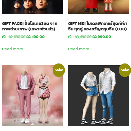
GIFT FACE | ปั้นโมเดล3มิติ จาก
GIFT ME | โมเดลฟิกเกอร์ชุดกี่เพ้า
ภาพถ่าย1ภาพ (เฉพาะส่วนหัว)
จีน ชุดคู่ ของขวัญตรุษจีน (030)
Original
Current
Original
Current
เริ่ม
฿
2,690.00
฿
2,490.00
เริ่ม
฿
3,490.00
฿
2,990.00
price
price
price
price
was:
is:
was:
is:
Read more
Read more
฿2,690.00.
฿2,490.00.
฿3,490.00.
฿2,990.00.
Sale!
Sale!