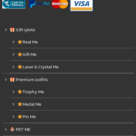
Gift บุคคล
Real Me
Gift Me
Laser & Crystal Me
Premium องค์กร
Trophy Me
Medal Me
Pin Me
PET ME