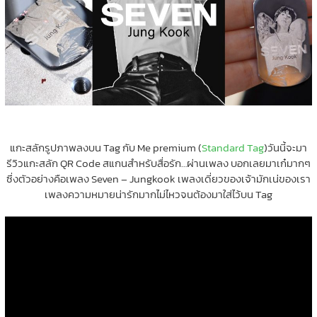
แกะสลักรูปภาพลงบน Tag กับ Me premium (
Standard Tag
)วันนี้จะมา
รีวิวแกะสลัก QR Code สแกนสำหรับสื่อรัก…ผ่านเพลง บอกเลยมาเก๋มากๆ
ซึ่งตัวอย่างคือเพลง Seven – Jungkook เพลงเดี่ยวของเจ้ามักเน่ของเรา
เพลงความหมายน่ารักมากไม่ไหวจนต้องมาใส่ไว้บน Tag