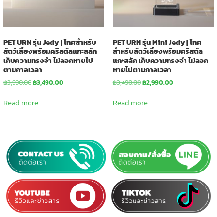
PET URN รุ่น Jedy | โกศสำหรับ
PET URN รุ่น Mini Jedy | โกศ
สัตว์เลี้ยงพร้อมคริสตัลแกะสลัก
สำหรับสัตว์เลี้ยงพร้อมคริสตัล
เก็บความทรงจำ ไม่ลอกหายไป
แกะสลัก เก็บความทรงจำ ไม่ลอก
ตามกาลเวลา
หายไปตามกาลเวลา
Original
Current
Original
Current
฿
3,990.00
฿
3,490.00
฿
3,490.00
฿
2,990.00
price
price
price
price
was:
is:
was:
is:
Read more
Read more
฿3,990.00.
฿3,490.00.
฿3,490.00.
฿2,990.00.