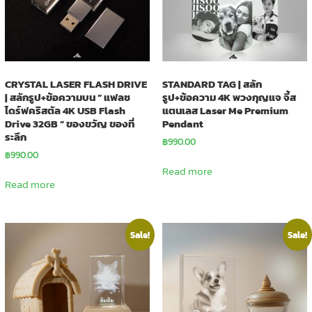
CRYSTAL LASER FLASH DRIVE
STANDARD TAG | สลัก
| สลักรูป+ข้อความบน ” แฟลช
รูป+ข้อความ 4K พวงกุญแจ จี้ส
ไดร์ฟคริสตัล 4K USB Flash
แตนเลส Laser Me Premium
Drive 32GB ” ของขวัญ ของที่
Pendant
ระลึก
฿
990.00
฿
990.00
Read more
Read more
Sale!
Sale!